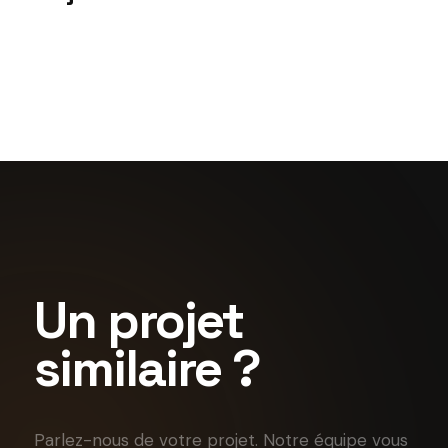
Enseigne
La Clef Louvre
Enseigne
Game Exo – Évry
Exact Exchange
Un projet
similaire ?
Parlez-nous de votre projet. Notre équipe vous