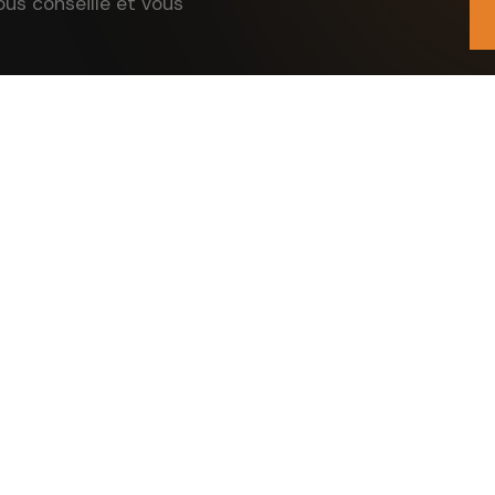
ous conseille et vous
CES
NAVIGATION
 intérieure
Nos réalisations
 extérieure
Qui sommes-nous
Actualités