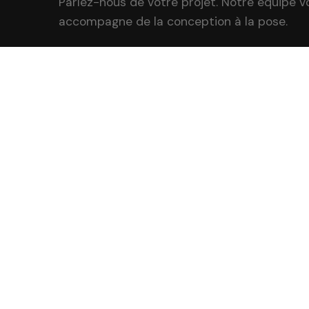
Parlez-nous de votre projet. Notre équipe v
accompagne de la conception à la pose.
NOS SERVI
Signalétique
Signalétique
Votre expert en signalétique et
communication visuelle à Vitry-sur-
Enseigne