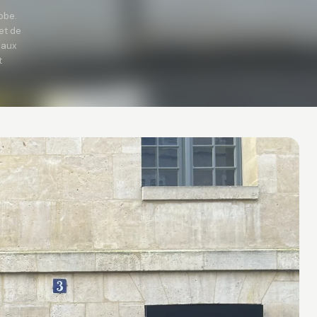
obe.
et de
eaux
t