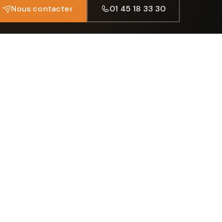
Nous contacter
01 45 18 33 30
CONTACT
21-23 rue Léon Geffroy
94400 Vitry-sur-Seine
Lundi – Vendredi
9h – 18h