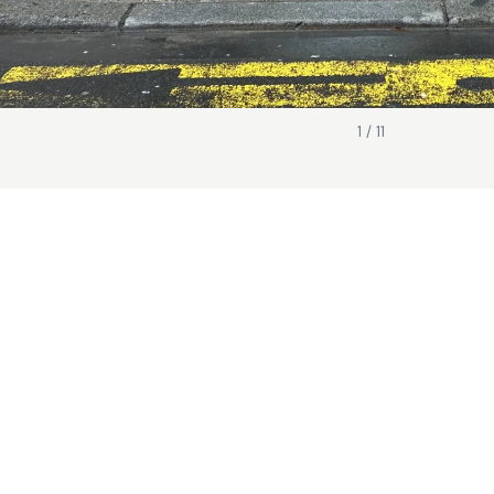
1 / 11
Décoration & habillage
Parc Astérix