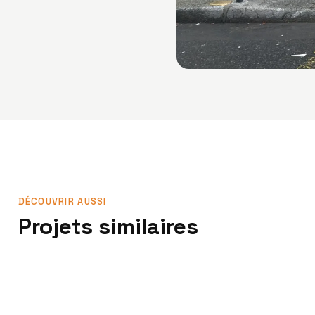
DÉCOUVRIR AUSSI
Projets similaires
Décoration & habillage
Thermor