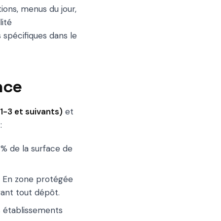
ons, menus du jour,
lité
 spécifiques dans le
nce
1-3 et suivants)
et
:
 % de la surface de
. En zone protégée
vant tout dépôt.
es établissements