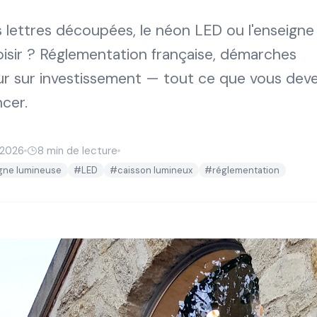
s lettres découpées, le néon LED ou l'enseigne
oisir ? Réglementation française, démarches
our sur investissement — tout ce que vous dev
ncer.
 2026
8 min de lecture
gne lumineuse
#LED
#caisson lumineux
#réglementation