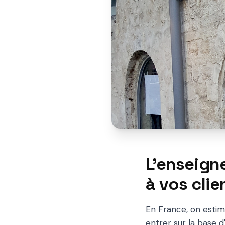
L'enseign
à vos clie
En France, on estim
entrer sur la base 