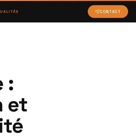
CONTACT
UALITÉS
 :
 et
ité