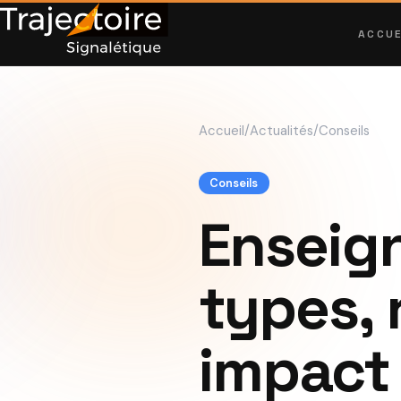
ACCUE
Accueil
/
Actualités
/
Conseils
Conseils
Enseig
types, 
impact 