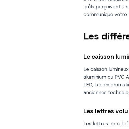
qu'ils perçoivent. U
communique votre po
Les diffé
Le caisson lum
Le caisson lumineux 
aluminium ou PVC AB
LED, la consommatio
anciennes technolog
Les lettres vo
Les lettres en reli