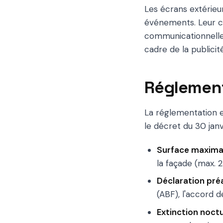
Les écrans extérieu
événements. Leur coût
communicationnelle 
cadre de la publicit
Réglement
La réglementation e
le décret du 30 janvi
Surface maxima
la façade (max. 
Déclaration pré
(ABF), l'accord 
Extinction noct